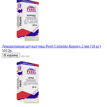
Декоративная штукатурка Perel Cemento Короед 2 мм (18 кг)
1012р.
В корзину